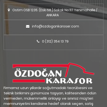
Ostim OSB 1235. (Eski 58.) Sokak No:117 Yenimahalle /
ANKARA
info@ozdogankaroser.com
0 (312) 354 13 79
Firmamız uzun yıllardır soğutmadaki tecrübesini ve
teknik birikimini günümüze taşıyan, kalitesinden ödün
vermeden, mükemmellik anlayışı ve sınırsız müşteri
memnuniyetini kendisine hedef olarak seçen, satış