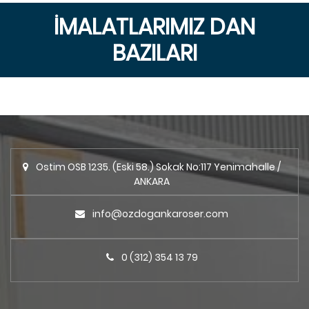
İMALATLARIMIZ DAN
BAZILARI
Ostim OSB 1235. (Eski 58.) Sokak No:117 Yenimahalle /
ANKARA
info@ozdogankaroser.com
0 (312) 354 13 79