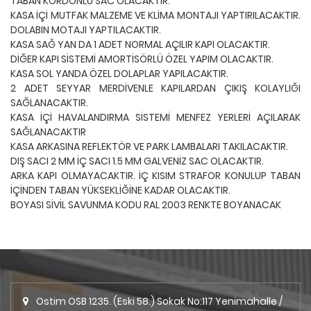
TABAN KORDONLU SAC OLACAKTIR.
KASA İÇİ MUTFAK MALZEME VE KLİMA MONTAJI YAPTIRILACAKTIR.
DOLABIN MOTAJI YAPTILACAKTIR.
KASA SAĞ YAN DA 1 ADET NORMAL AÇILIR KAPI OLACAKTIR.
DİĞER KAPI SİSTEMİ AMORTİSÖRLÜ ÖZEL YAPIM OLACAKTIR.
KASA SOL YANDA ÖZEL DOLAPLAR YAPILACAKTIR.
2 ADET SEYYAR MERDİVENLE KAPILARDAN ÇIKIŞ KOLAYLIĞI
SAĞLANACAKTIR.
KASA İÇİ HAVALANDIRMA SİSTEMİ MENFEZ YERLERİ AÇILARAK
SAĞLANACAKTIR
KASA ARKASINA REFLEKTÖR VE PARK LAMBALARI TAKILACAKTIR.
DIŞ SACI 2 MM İÇ SACI 1.5 MM GALVENİZ SAC OLACAKTIR.
ARKA KAPI OLMAYACAKTIR. İÇ KISIM STRAFOR KONULUP TABAN
İÇİNDEN TABAN YÜKSEKLİĞİNE KADAR OLACAKTIR.
BOYASI SİVİL SAVUNMA KODU RAL 2003 RENKTE BOYANACAK
Ostim OSB 1235. (Eski 58.) Sokak No:117 Yenimahalle /